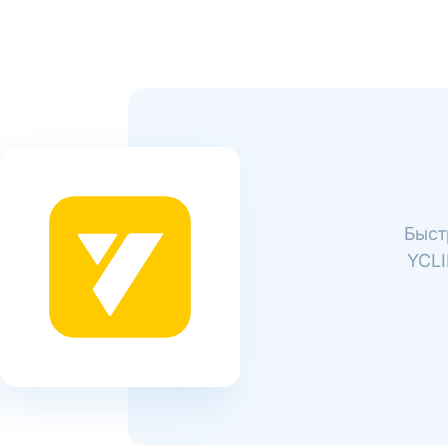
Быст
YCLI