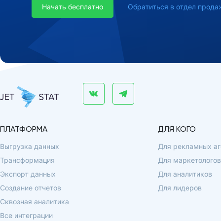
Начать бесплатно
Обратиться в отдел прода
ПЛАТФОРМА
ДЛЯ КОГО
Выгрузка данных
Для рекламных аг
Трансформация
Для маркетологов
Экспорт данных
Для аналитиков
Создание отчетов
Для лидеров
Сквозная аналитика
Все интеграции