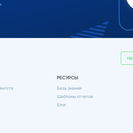
ж
На
РЕСУРСЫ
ентств
База знаний
Шаблоны отчетов
Блог