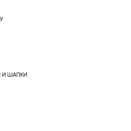
У
 И ШАПКИ