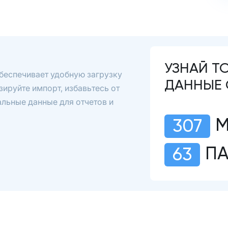
УЗНАЙ Т
беспечивает удобную загрузку
ДАННЫЕ 
ируйте импорт, избавьтесь от
альные данные для отчетов и
М
307
П
63