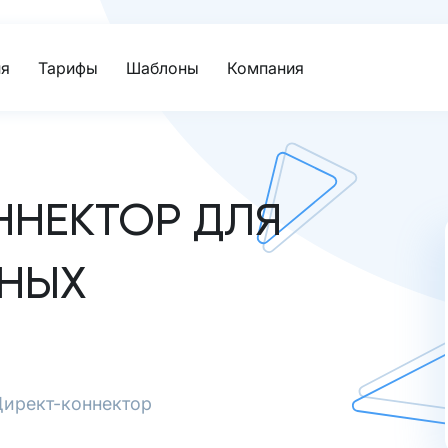
я
Тарифы
Шаблоны
Компания
НЕКТОР ДЛЯ
МНЫХ
Директ-коннектор