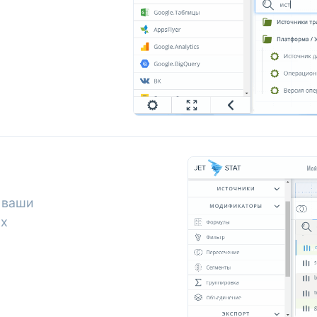
 ваши
их