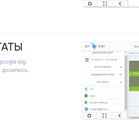
ТАТЫ
google big
 дозапись.