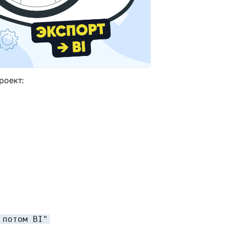
роект:
 потом BI"