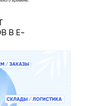
ьного времени.
Т
 В E-